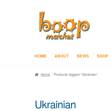
Skip
Skip
to
to
navigation
content
HOME
ABOUT
NEWS
SHOP
Home
Products tagged “Ukrainian”
Ukrainian