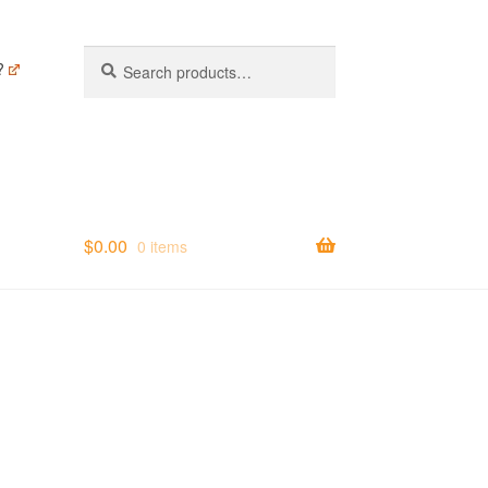
Search
Search
?
for:
$
0.00
0 items