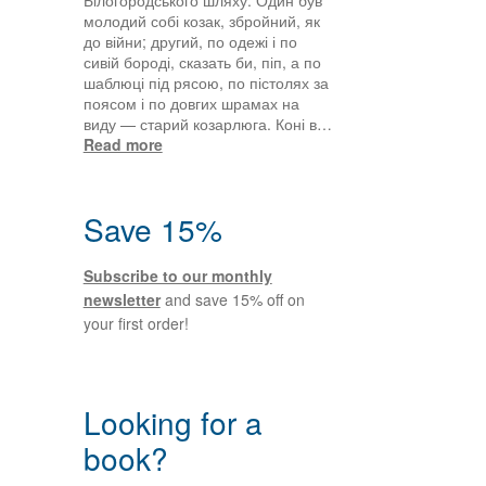
молодий собі козак, збройний, як
до війни; другий, по одежі і по
сивій бороді, сказать би, піп, а по
шаблюці під рясою, по пістолях за
поясом і по довгих шрамах на
виду — старий козарлюга. Коні в…
:
Read more
Вибірка
з
книги
Save 15%
«Чорна
рада.
Хроніка
Subscribe to our monthly
1663
newsletter
and save 15% off on
року»
your first order!
Пантелеймона
Куліша
Looking for a
book?