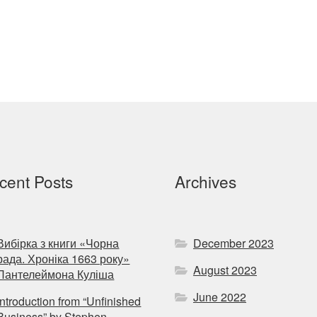
cent Posts
Archives
Вибірка з книги «Чорна
December 2023
рада. Хроніка 1663 року»
August 2023
Пантелеймона Куліша
June 2022
Introduction from “Unfinished
Business” by Stephen