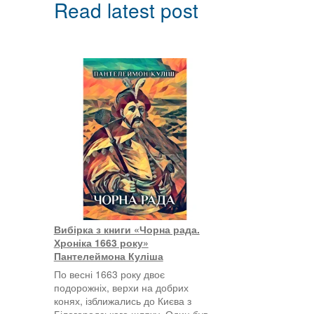
Read latest post
Вибірка з книги «Чорна рада.
Хроніка 1663 року»
Пантелеймона Куліша
По весні 1663 року двоє
подорожніх, верхи на добрих
конях, ізближались до Києва з
Білогородського шляху. Один був