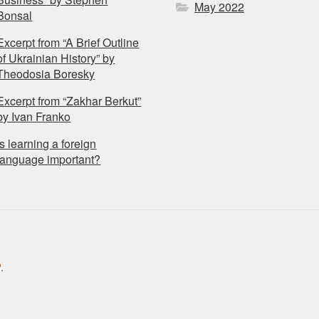
May 2022
Bonsal
Excerpt from “A Brief Outline
of Ukrainian History” by
Theodosia Boresky
Excerpt from “Zakhar Berkut”
by Ivan Franko
Is learning a foreign
language important?
.